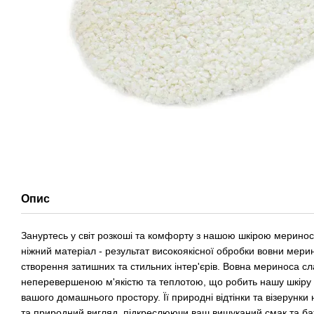
Опис
Зануртесь у світ розкоші та комфорту з нашою шкірою меринос
ніжний матеріал - результат високоякісної обробки вовни мерин
створення затишних та стильних інтер'єрів. Вовна мериноса с
неперевершеною м'якістю та теплотою, що робить нашу шкіру
вашого домашнього простору. Її природні відтінки та візерунки
та природний вигляд, підкреслюючи ваш вишуканий смак та б