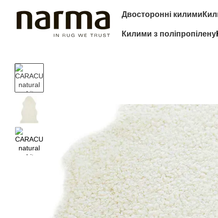
Перейти до основного контенту
Двосторонні килими
Кил
Килими з поліпропілену