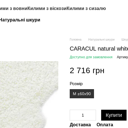
ими з вовни
Килими з віскози
Килими з сизалю
Натуральні шкури
Головна
Натуральні шкури
Шку
CARACUL natural whit
Доступно для замовлення
Артику
2 716 грн
Розмір
M ±60x90
Купити
Доставка
Оплата