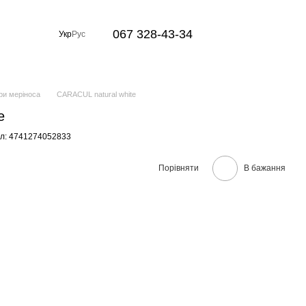
067 328-43-34
Укр
Рус
ри меріноса
CARACUL natural white
e
л: 4741274052833
Порівняти
В бажання