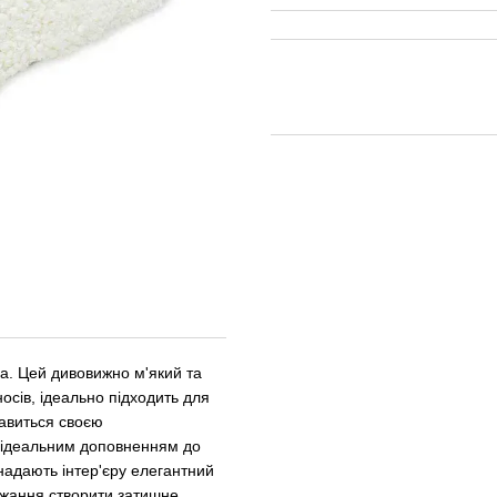
а. Цей дивовижно м'який та
осів, ідеально підходить для
лавиться своєю
 ідеальним доповненням до
 надають інтер'єру елегантний
ажання створити затишне