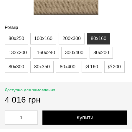
Розмір
80x250
100x160
200x300
80x160
133x200
160x240
300x400
80x200
80x300
80x350
80x400
Ø 160
Ø 200
Доступно для замовлення
4 016 грн
Купити