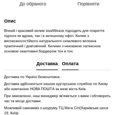
До обраного
Порівняти
Опис
Вічний і красивий килим sisalWeave підходить для покриття
підлоги як вдома, так і в затишному офісі. Килим з
високозносостійкого натурального сизалевого волокна
практичний і довговічний. Килими з нековзкою латексною
основою окантовані бордюром тон в тон.
Доставка
Оплата
Доставка по Україні безкоштовна.
Доставка здійснюється нашою кур’єрською службою по Києву
або компанією НОВА ПОШТА за межі міста Київ.
При замовленні, наш менеджер зв’яжеться з вами і обговорить
час та місце доставки.
Можливий самовивіз з шоуруму ТЦ Мега Сіті(Харківське шосе
19, Київ)