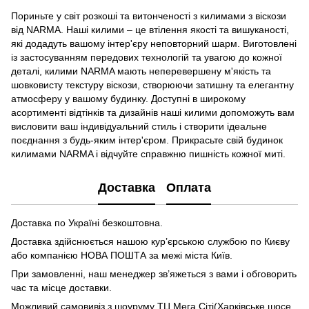
Пориньте у світ розкоші та витонченості з килимами з віскози
від NARMA. Наші килими – це втілення якості та вишуканості,
які додадуть вашому інтер'єру неповторний шарм. Виготовлені
із застосуванням передових технологій та увагою до кожної
деталі, килими NARMA мають неперевершену м'якість та
шовковисту текстуру віскози, створюючи затишну та елегантну
атмосферу у вашому будинку. Доступні в широкому
асортименті відтінків та дизайнів наші килими допоможуть вам
висловити ваш індивідуальний стиль і створити ідеальне
поєднання з будь-яким інтер'єром. Прикрасьте свій будинок
килимами NARMA і відчуйте справжню пишність кожної миті.
Доставка
Оплата
Доставка по Україні безкоштовна.
Доставка здійснюється нашою кур’єрською службою по Києву
або компанією НОВА ПОШТА за межі міста Київ.
При замовленні, наш менеджер зв’яжеться з вами і обговорить
час та місце доставки.
Можливий самовивіз з шоуруму ТЦ Мега Сіті(Харківське шосе