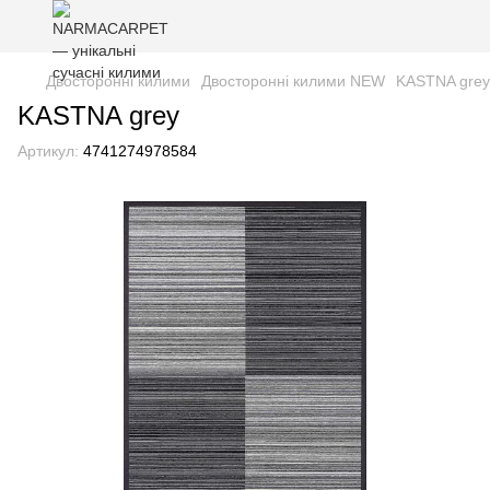
Двосторонні килими
Двосторонні килими NEW
KASTNA grey
KASTNA grey
Артикул:
4741274978584