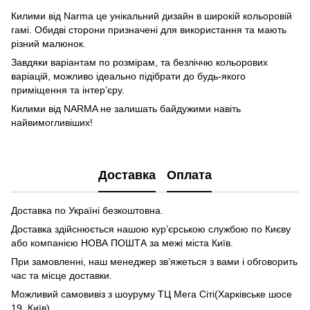
Килими від Narma це унікальний дизайн в широкій кольоровій
гамі. Обидві сторони призначені для використання та мають
різний малюнок.
Завдяки варіантам по розмірам, та безліччю кольорових
варіацій, можливо ідеально підібрати до будь-якого
приміщення та інтер’єру.
Килими від NARMA не залишать байдужими навіть
найвимогливіших!
Доставка
Оплата
Доставка по Україні безкоштовна.
Доставка здійснюється нашою кур’єрською службою по Києву
або компанією НОВА ПОШТА за межі міста Київ.
При замовленні, наш менеджер зв’яжеться з вами і обговорить
час та місце доставки.
Можливий самовивіз з шоуруму ТЦ Мега Сіті(Харківське шосе
19, Київ)