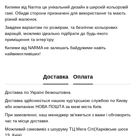
Килими від Narma це унікальний дизайн в широкій кольоровій
гамі. Обидві сторони призначені для використання та мають
різний малюнок.
Завдяки варіантам по розмірам, та безліччю кольорових
варіацій, можливо ідеально підібрати до будь-якого
приміщення та інтер’єру.
Килими від NARMA не залишать байдужими навіть
найвимогливіших!
Доставка
Оплата
Доставка по Україні безкоштовна.
Доставка здійснюється нашою кур’єрською службою по Києву
або компанією НОВА ПОШТА за межі міста Київ.
При замовленні, наш менеджер зв’яжеться з вами і обговорить
час та місце доставки.
Можливий самовивіз з шоуруму ТЦ Мега Сіті(Харківське шосе
19, Київ)