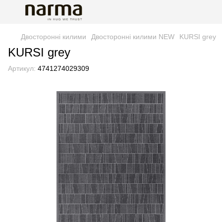
Двосторонні килими
Двосторонні килими NEW
KURSI grey
KURSI grey
Артикул:
4741274029309