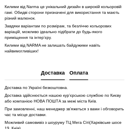
Килими від Narma це унікальний дизайн в широкій кольоровій
гамі. Обидві сторони призначені для використання та мають
різний малюнок.
Завдяки варіантам по розмірам, та безліччю кольорових
варіацій, можливо ідеально підібрати до будь-якого
приміщення та інтер’єру.
Килими від NARMA не залишать байдужими навіть
найвимогливіших!
Доставка
Оплата
Доставка по Україні безкоштовна.
Доставка здійснюється нашою кур’єрською службою по Києву
або компанією НОВА ПОШТА за межі міста Київ.
При замовленні, наш менеджер зв’яжеться з вами і обговорить
час та місце доставки.
Можливий самовивіз з шоуруму ТЦ Мега Сіті(Харківське шосе
19, Київ)