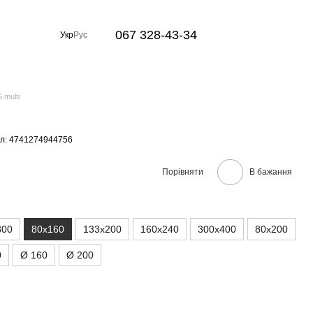
067 328-43-34
Укр
Рус
 multi
л: 4741274944756
Порівняти
В бажання
300
80x160
133x200
160x240
300x400
80x200
0
Ø 160
Ø 200