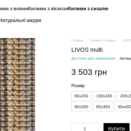
ими з вовни
Килими з віскози
Килими з сизалю
Натуральні шкури
Головна
Килими з сизалю
LIVOS
LIVOS multi
Доступно для замовлення
Артику
3 503 грн
Розмір
80x250
100x160
200x
80x300
80x350
80x40
Купити