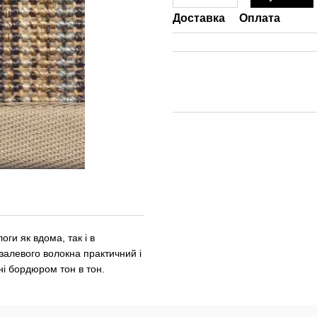
Доставка
Оплата
оги як вдома, так і в
залевого волокна практичний і
і бордюром тон в тон.