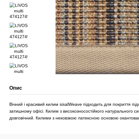
Опис
Вічний і красивий килим sisalWeave підходить для покриття підл
затишному офісі. Килим з високозносостійкого натурального си
довговічний. Килими з нековзкою латексною основою окантован