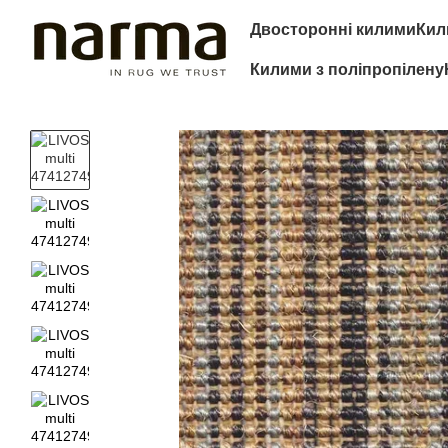
Перейти до основного контенту
Двосторонні килими
Кил
Килими з поліпропілену