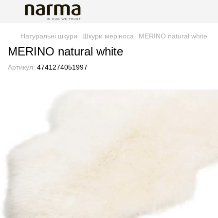
Натуральні шкури
Шкури меріноса
MERINO natural white
MERINO natural white
Артикул:
4741274051997