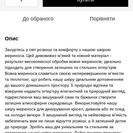
До обраного
Порівняти
Опис
Зануртесь у світ розкоші та комфорту з нашою шкірою
мериноса. Цей дивовижно м'який та ніжний матеріал -
результат високоякісної обробки вовни мериносів, ідеально
підходить для створення затишних та стильних інтер'єрів.
Вовна мериноса славиться своєю неперевершеною м'якістю
та теплотою, що робить нашу шкіру ідеальним доповненням
до вашого домашнього простору. Її природні відтінки та
візерунки надають інтер'єру елегантний та природний вигляд,
підкреслюючи ваш вишуканий смак та бажання створити
затишне атмосферне середовище. Використовуйте нашу
шкіру мериноса для декорування крісел, диванів або як плед
на холодні вечори. Її вишуканий вигляд та неймовірна м'якість
забезпечать вам не лише відчуття розкіші, а й затишний дотик
до природи. Зробіть ваш дім унікальним та стильним за
допомогою нашої шкіри мериноса. Дайте вашому простору