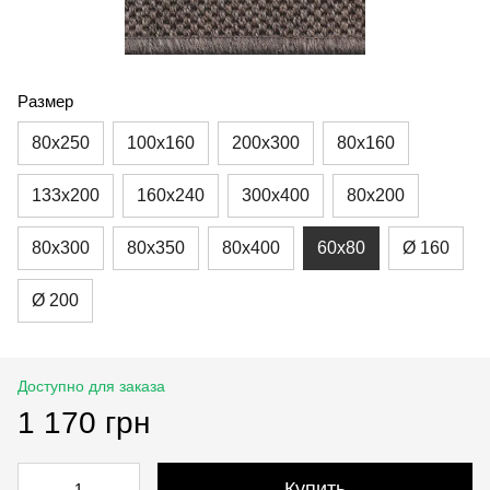
Размер
80x250
100x160
200x300
80x160
133x200
160x240
300x400
80x200
80x300
80x350
80x400
60x80
Ø 160
Ø 200
Доступно для заказа
1 170 грн
Купить