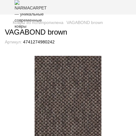
Ковры из полипропилена
VAGABOND brown
VAGABOND brown
Артикул:
4741274980242