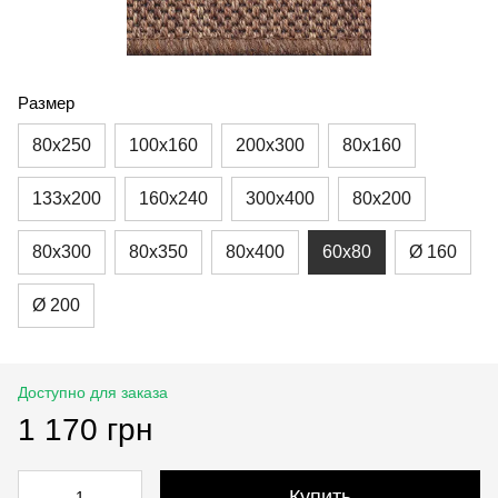
Размер
80x250
100x160
200x300
80x160
133x200
160x240
300x400
80x200
80x300
80x350
80x400
60x80
Ø 160
Ø 200
Доступно для заказа
1 170 грн
Купить