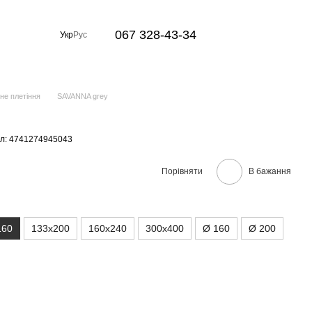
067 328-43-34
Укр
Рус
не плетіння
SAVANNA grey
л: 4741274945043
Порівняти
В бажання
160
133x200
160x240
300x400
Ø 160
Ø 200