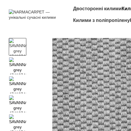
Перейти до основного контенту
Двосторонні килими
Кил
Килими з поліпропілену