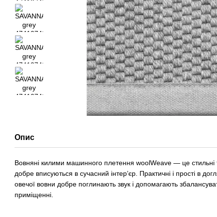
Опис
Вовняні килими машинного плетення woolWeave — це стильні та
добре вписуються в сучасний інтер’єр. Практичні і прості в дог
овечої вовни добре поглинають звук і допомагають збалансуват
приміщенні.