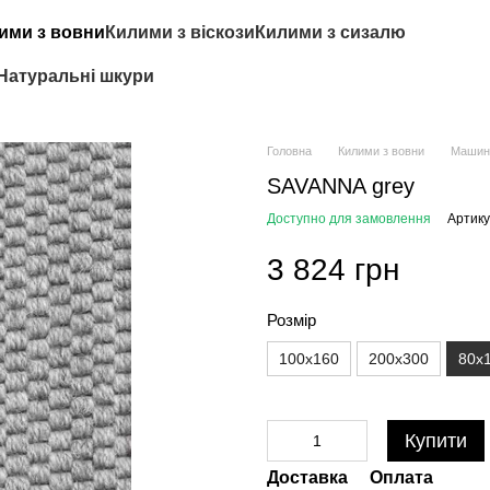
ими з вовни
Килими з віскози
Килими з сизалю
Натуральні шкури
Головна
Килими з вовни
Машин
SAVANNA grey
Доступно для замовлення
Артику
3 824 грн
Розмір
100x160
200x300
80x
Купити
Доставка
Оплата