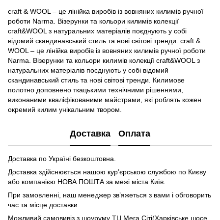
craft & WOOL – це лінійка виробів із вовняних килимів ручної
роботи Narma. Візерунки та кольори килимів колекції
craft&WOOL з натуральних матеріалів поєднують у собі
відомий скандинавський стиль та нові світові тренди. craft &
WOOL – це лінійка виробів із вовняних килимів ручної роботи
Narma. Візерунки та кольори килимів колекції craft&WOOL з
натуральних матеріалів поєднують у собі відомий
скандинавський стиль та нові світові тренди. Килимове
полотно доповнено ткацькими технічними рішеннями,
виконаними кваліфікованими майстрами, які роблять кожен
окремий килим унікальним твором.
Доставка
Оплата
Доставка по Україні безкоштовна.
Доставка здійснюється нашою кур’єрською службою по Києву
або компанією НОВА ПОШТА за межі міста Київ.
При замовленні, наш менеджер зв’яжеться з вами і обговорить
час та місце доставки.
Можливий самовивіз з шоуруму ТЦ Мега Сіті(Харківське шосе