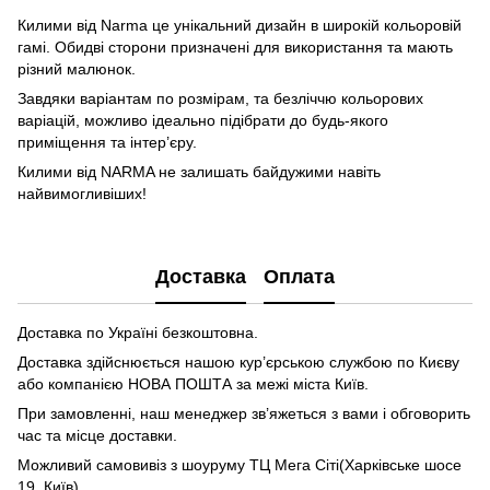
Килими від Narma це унікальний дизайн в широкій кольоровій
гамі. Обидві сторони призначені для використання та мають
різний малюнок.
Завдяки варіантам по розмірам, та безліччю кольорових
варіацій, можливо ідеально підібрати до будь-якого
приміщення та інтер’єру.
Килими від NARMA не залишать байдужими навіть
найвимогливіших!
Доставка
Оплата
Доставка по Україні безкоштовна.
Доставка здійснюється нашою кур’єрською службою по Києву
або компанією НОВА ПОШТА за межі міста Київ.
При замовленні, наш менеджер зв’яжеться з вами і обговорить
час та місце доставки.
Можливий самовивіз з шоуруму ТЦ Мега Сіті(Харківське шосе
19, Київ)